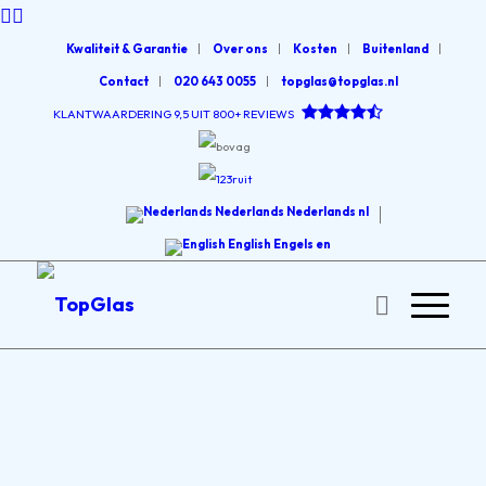
Kwaliteit & Garantie
Over ons
Kosten
Buitenland
Contact
020 643 0055
topglas@topglas.nl
KLANTWAARDERING 9,5 UIT 800+ REVIEWS
Nederlands
Nederlands
nl
English
Engels
en