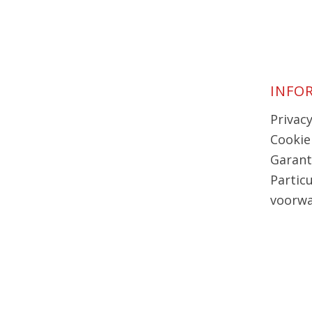
INFO
Privac
Cookie
Garant
Partic
voorw