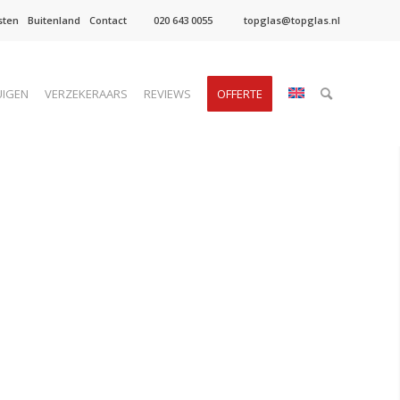
sten
Buitenland
Contact
020 643 0055
topglas@topglas.nl
UIGEN
VERZEKERAARS
REVIEWS
OFFERTE